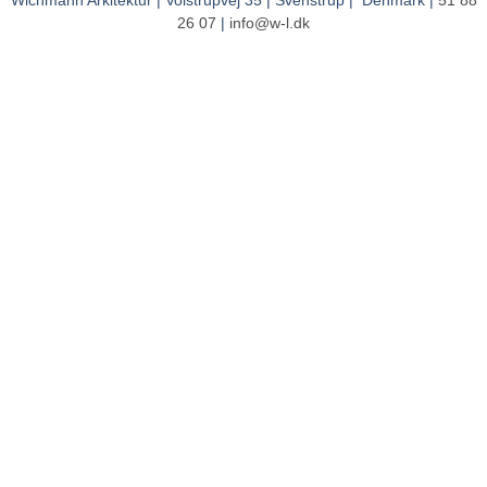
26 07
|
info@w-l.dk