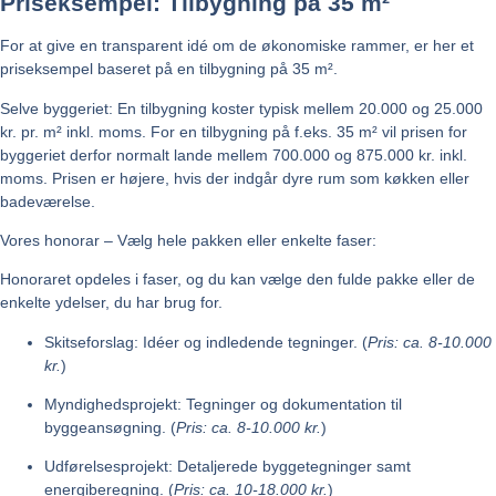
Priseksempel: Tilbygning på 35 m²
For at give en transparent idé om de økonomiske rammer, er her et
priseksempel baseret på en tilbygning på 35 m².
Selve byggeriet:
En tilbygning koster typisk mellem 20.000 og 25.000
kr. pr. m² inkl. moms. For en tilbygning på f.eks. 35 m² vil prisen for
byggeriet derfor normalt lande mellem 700.000 og 875.000 kr. inkl.
moms. Prisen er højere, hvis der indgår dyre rum som køkken eller
badeværelse.
Vores honorar – Vælg hele pakken eller enkelte faser:
Honoraret opdeles i faser, og du kan vælge den fulde pakke eller de
enkelte ydelser, du har brug for.
Skitseforslag:
Idéer og indledende tegninger. (
Pris: ca. 8-10.000
kr.
)
Myndighedsprojekt:
Tegninger og dokumentation til
byggeansøgning. (
Pris: ca. 8-10.000 kr.
)
Udførelsesprojekt:
Detaljerede byggetegninger samt
energiberegning. (
Pris: ca. 10-18.000 kr.
)