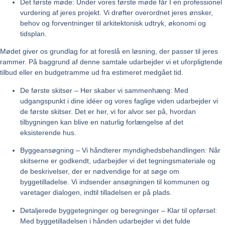
Det første møde:
Under vores første møde får I en professionel
vurdering af jeres projekt. Vi drøfter overordnet jeres ønsker,
behov og forventninger til arkitektonisk udtryk, økonomi og
tidsplan.
Mødet giver os grundlag for at foreslå en løsning, der passer til jeres
rammer. På baggrund af denne samtale udarbejder vi et uforpligtende
tilbud eller en budgetramme ud fra estimeret medgået tid.
De første skitser – Her skaber vi sammenhæng:
Med
udgangspunkt i dine idéer og vores faglige viden udarbejder vi
de første skitser. Det er her, vi for alvor ser på, hvordan
tilbygningen kan blive en naturlig forlængelse af det
eksisterende hus.
Byggeansøgning – Vi håndterer myndighedsbehandlingen:
Når
skitserne er godkendt, udarbejder vi det tegningsmateriale og
de beskrivelser, der er nødvendige for at søge om
byggetilladelse. Vi indsender ansøgningen til kommunen og
varetager dialogen, indtil tilladelsen er på plads.
Detaljerede byggetegninger og beregninger – Klar til opførsel:
Med byggetilladelsen i hånden udarbejder vi det fulde