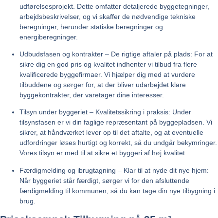
udførelsesprojekt. Dette omfatter detaljerede byggetegninger,
arbejdsbeskrivelser, og vi skaffer de nødvendige tekniske
beregninger, herunder statiske beregninger og
energiberegninger.
Udbudsfasen og kontrakter – De rigtige aftaler på plads:
For at
sikre dig en god pris og kvalitet indhenter vi tilbud fra flere
kvalificerede byggefirmaer. Vi hjælper dig med at vurdere
tilbuddene og sørger for, at der bliver udarbejdet klare
byggekontrakter, der varetager dine interesser.
Tilsyn under byggeriet – Kvalitetssikring i praksis:
Under
tilsynsfasen er vi din faglige repræsentant på byggepladsen. Vi
sikrer, at håndværket lever op til det aftalte, og at eventuelle
udfordringer løses hurtigt og korrekt, så du undgår bekymringer.
Vores tilsyn er med til at sikre et byggeri af høj kvalitet.
Færdigmelding og ibrugtagning – Klar til at nyde dit nye hjem:
Når byggeriet står færdigt, sørger vi for den afsluttende
færdigmelding til kommunen, så du kan tage din nye tilbygning i
brug.